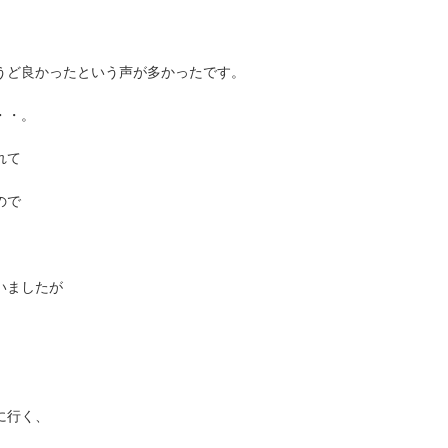
うど良かったという声が多かったです。
・・。
れて
ので
いましたが
に行く、