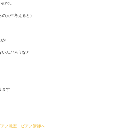
いので。
らの人生考えると）
のか
ないんだろうなと
ります